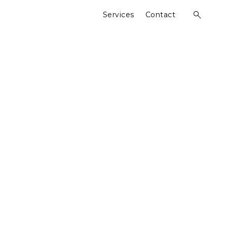
Services
Contact
open
search
form