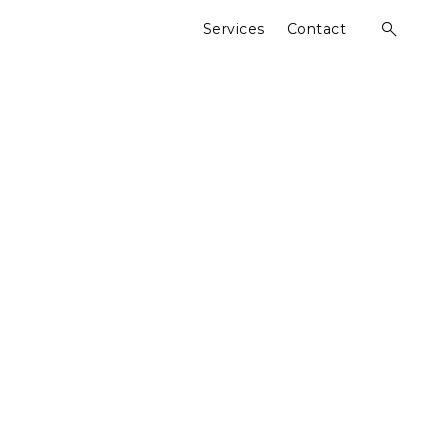
Services
Contact
open
search
form