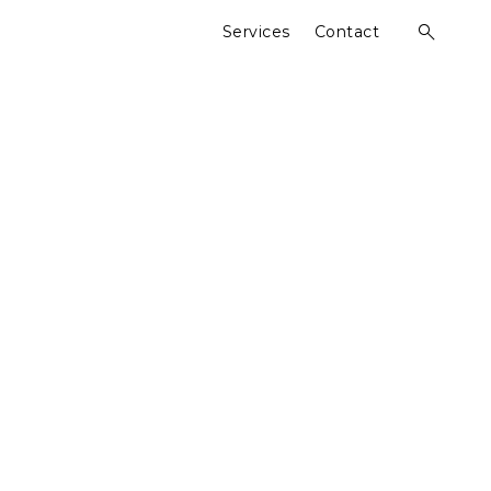
Services
Contact
open
search
form