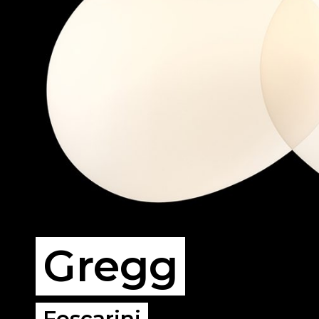
Gregg
Foscarini