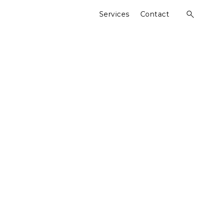
Services
Contact
open
search
form