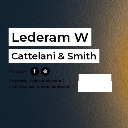
Lederam W
Cattelani & Smith
Partager
CE PRODUIT
Ce produit vous intéresse ?
N’hésitez pas à nous contacter
M’INTÉRESSE