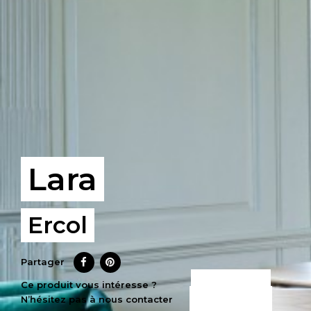
Lara
Ercol
Partager
CE PRODUIT
Ce produit vous intéresse ?
N’hésitez pas à nous contacter
M’INTÉRESSE