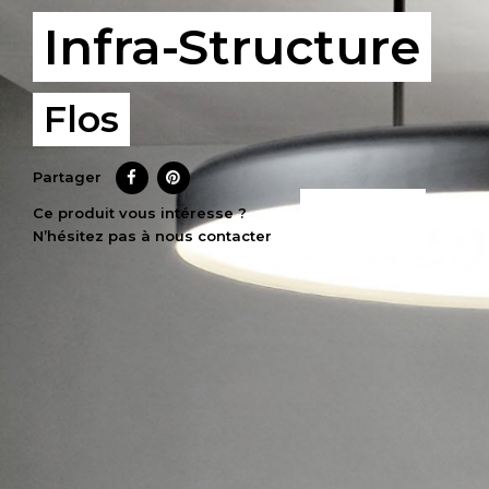
Infra-Structure
Flos
Partager
CE PRODUIT
Ce produit vous intéresse ?
N’hésitez pas à nous contacter
M’INTÉRESSE