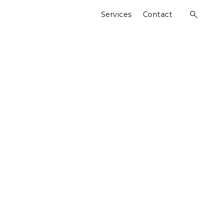
Services
Contact
open
search
form