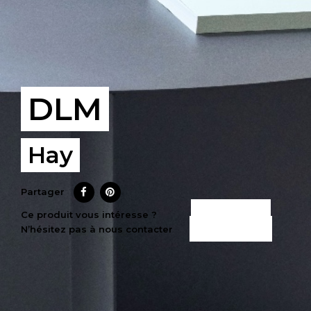
DLM
Hay
Partager
CE PRODUIT
Ce produit vous intéresse ?
N’hésitez pas à nous contacter
M’INTÉRESSE