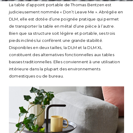
Skip
La table d’appoint portable de Thomas Bentzen est
to
judicieusement nommée « Don’t Leave Me ». Abrégée en
content
DLM, elle est dotée d’une poignée pratique qui permet
de transporter la table en métal d’une pièce à l’autre.
Bien que sa structure soit légère et portable, ses trois
pieds inclinés lui confèrent une grande stabilité.
Disponibles en deux tailles, la DLM et la DLM XL
constituent des alternatives fonctionnelles aux tables
basses traditionnelles. Elles conviennent à une utilisation
intérieure dans la plupart des environnements
domestiques ou de bureau.