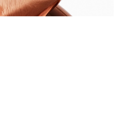
eloped by
youtag