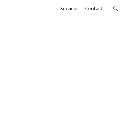
Services
Contact
open
search
form