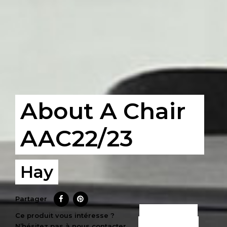
About A Chair
AAC22/23
Hay
Partager
CE PRODUIT
Ce produit vous intéresse ?
N’hésitez pas à nous contacter
M’INTÉRESSE