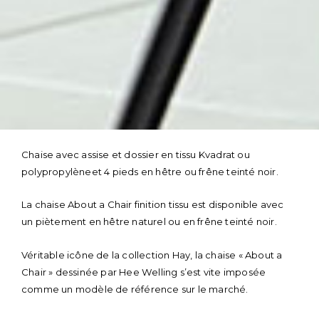
Skip
to
Chaise avec assise et dossier en tissu Kvadrat ou
content
polypropylèneet 4 pieds en hêtre ou frêne teinté noir.
La chaise About a Chair finition tissu est disponible avec
un piètement en hêtre naturel ou en frêne teinté noir.
Véritable icône de la collection Hay, la chaise « About a
Chair » dessinée par Hee Welling s’est vite imposée
comme un modèle de référence sur le marché.