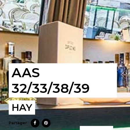
AAS
32/33/38/39
HAY
Partager