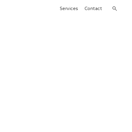
Services
Contact
open
search
form